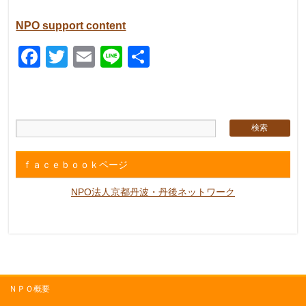
NPO support content
Facebook
Twitter
Email
Line
共
有
ｆａｃｅｂｏｏｋページ
NPO法人京都丹波・丹後ネットワーク
ＮＰＯ概要