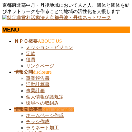
京都府北部中丹・丹後地域において人と人、団体と団体を結
びネットワークを作ることで地域の活性化を支援します
MENU
メ
ＮＰＯ概要
ABOUT US
ニ
ミッション・ビジョン
ュ
定款
ー
役員
を
リンクページ
飛
情報公開
disclosure
ば
事業報告書
す
活動計算書
事業計画
個人情報保護規定
環境への取組み
情報発信事業
offer information
ホームページ作成
チラシ作成
ラミネート加工