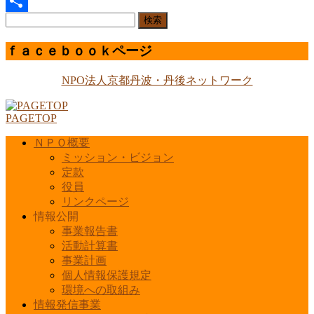
Line
検
共
索:
有
ｆａｃｅｂｏｏｋページ
NPO法人京都丹波・丹後ネットワーク
PAGETOP
ＮＰＯ概要
ミッション・ビジョン
定款
役員
リンクページ
情報公開
事業報告書
活動計算書
事業計画
個人情報保護規定
環境への取組み
情報発信事業