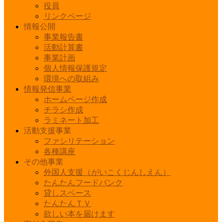
役員
リンクページ
情報公開
事業報告書
活動計算書
事業計画
個人情報保護規定
環境への取組み
情報発信事業
ホームページ作成
チラシ作成
ラミネート加工
活動支援事業
ファシリテーション
各種講座
その他事業
外国人支援（がいこくじんしえん）
たんたんフードバンク
貸しスペース
たんたんＴＶ
欲しい本を届けます