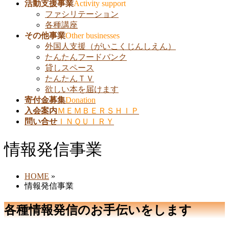
活動支援事業
Activity support
ファシリテーション
各種講座
その他事業
Other businesses
外国人支援（がいこくじんしえん）
たんたんフードバンク
貸しスペース
たんたんＴＶ
欲しい本を届けます
寄付金募集
Donation
入会案内
ＭＥＭＢＥＲＳＨＩＰ
問い合せ
ＩＮＱＵＩＲＹ
情報発信事業
HOME
»
情報発信事業
各種情報発信のお手伝いをします