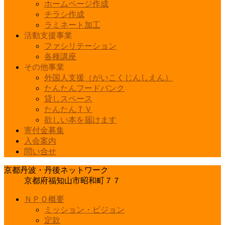
ホームページ作成
チラシ作成
ラミネート加工
活動支援事業
ファシリテーション
各種講座
その他事業
外国人支援（がいこくじんしえん）
たんたんフードバンク
貸しスペース
たんたんＴＶ
欲しい本を届けます
寄付金募集
入会案内
問い合せ
京都丹波・丹後ネットワーク
京都府福知山市昭和町７７
ＮＰＯ概要
ミッション・ビジョン
定款