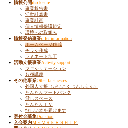
飛
情報公開
disclosure
ば
事業報告書
す
活動計算書
事業計画
個人情報保護規定
環境への取組み
情報発信事業
offer information
ホームページ作成
チラシ作成
ラミネート加工
活動支援事業
Activity support
ファシリテーション
各種講座
その他事業
Other businesses
外国人支援（がいこくじんしえん）
たんたんフードバンク
貸しスペース
たんたんＴＶ
欲しい本を届けます
寄付金募集
Donation
入会案内
ＭＥＭＢＥＲＳＨＩＰ