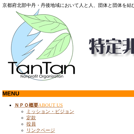
京都府北部中丹・丹後地域において人と人、団体と団体を結
MENU
メ
ＮＰＯ概要
ABOUT US
ニ
ミッション・ビジョン
ュ
定款
ー
役員
を
リンクページ