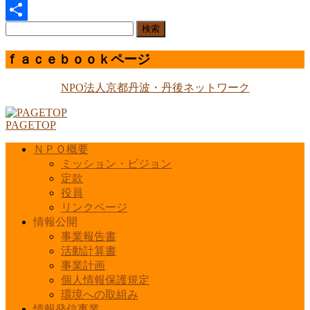
Line
検
共
索:
有
ｆａｃｅｂｏｏｋページ
NPO法人京都丹波・丹後ネットワーク
PAGETOP
ＮＰＯ概要
ミッション・ビジョン
定款
役員
リンクページ
情報公開
事業報告書
活動計算書
事業計画
個人情報保護規定
環境への取組み
情報発信事業