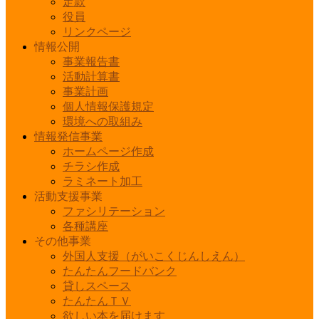
定款
役員
リンクページ
情報公開
事業報告書
活動計算書
事業計画
個人情報保護規定
環境への取組み
情報発信事業
ホームページ作成
チラシ作成
ラミネート加工
活動支援事業
ファシリテーション
各種講座
その他事業
外国人支援（がいこくじんしえん）
たんたんフードバンク
貸しスペース
たんたんＴＶ
欲しい本を届けます