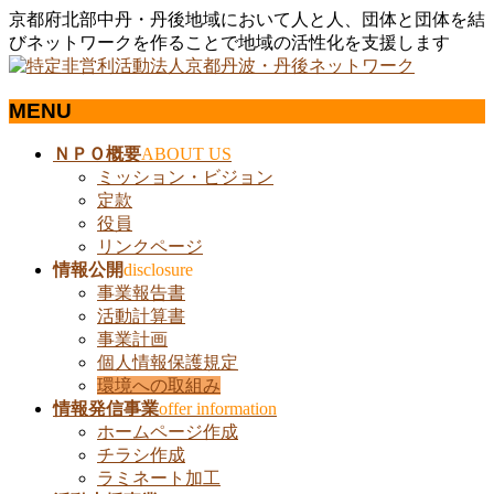
京都府北部中丹・丹後地域において人と人、団体と団体を結
びネットワークを作ることで地域の活性化を支援します
MENU
メ
ＮＰＯ概要
ABOUT US
ニ
ミッション・ビジョン
ュ
定款
ー
役員
を
リンクページ
飛
情報公開
disclosure
ば
事業報告書
す
活動計算書
事業計画
個人情報保護規定
環境への取組み
情報発信事業
offer information
ホームページ作成
チラシ作成
ラミネート加工