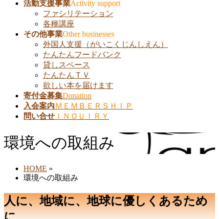
活動支援事業
Activity support
ファシリテーション
各種講座
その他事業
Other businesses
外国人支援（がいこくじんしえん）
たんたんフードバンク
貸しスペース
たんたんＴＶ
欲しい本を届けます
寄付金募集
Donation
入会案内
ＭＥＭＢＥＲＳＨＩＰ
問い合せ
ＩＮＱＵＩＲＹ
環境への取組み
HOME
»
環境への取組み
人に、地域に、地球に優しくあるため
に