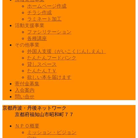
ホームページ作成
チラシ作成
ラミネート加工
活動支援事業
ファシリテーション
各種講座
その他事業
外国人支援（がいこくじんしえん）
たんたんフードバンク
貸しスペース
たんたんＴＶ
欲しい本を届けます
寄付金募集
入会案内
問い合せ
京都丹波・丹後ネットワーク
京都府福知山市昭和町７７
ＮＰＯ概要
ミッション・ビジョン