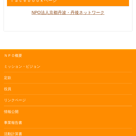
ｆａｃｅｂｏｏｋページ
NPO法人京都丹波・丹後ネットワーク
ＮＰＯ概要
ミッション・ビジョン
定款
役員
リンクページ
情報公開
事業報告書
活動計算書