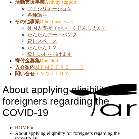
活動支援事業
Activity support
ファシリテーション
各種講座
その他事業
Other businesses
外国人支援（がいこくじんしえん）
たんたんフードバンク
貸しスペース
たんたんＴＶ
欲しい本を届けます
寄付金募集
Donation
入会案内
ＭＥＭＢＥＲＳＨＩＰ
問い合せ
ＩＮＱＵＩＲＹ
About applying eligibility for
foreigners regarding the
COVID-19
HOME
»
About applying eligibility for foreigners regarding the
COVID-19