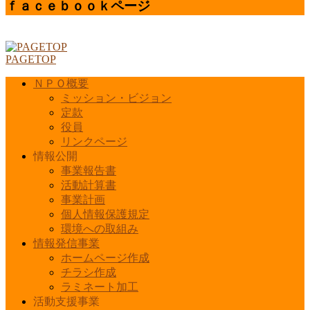
有
ｆａｃｅｂｏｏｋページ
PAGETOP
ＮＰＯ概要
ミッション・ビジョン
定款
役員
リンクページ
情報公開
事業報告書
活動計算書
事業計画
個人情報保護規定
環境への取組み
情報発信事業
ホームページ作成
チラシ作成
ラミネート加工
活動支援事業