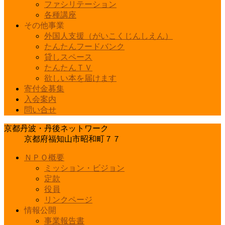
ファシリテーション
各種講座
その他事業
外国人支援（がいこくじんしえん）
たんたんフードバンク
貸しスペース
たんたんＴＶ
欲しい本を届けます
寄付金募集
入会案内
問い合せ
京都丹波・丹後ネットワーク
京都府福知山市昭和町７７
ＮＰＯ概要
ミッション・ビジョン
定款
役員
リンクページ
情報公開
事業報告書