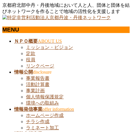
京都府北部中丹・丹後地域において人と人、団体と団体を結
びネットワークを作ることで地域の活性化を支援します
MENU
メ
ＮＰＯ概要
ABOUT US
ニ
ミッション・ビジョン
ュ
定款
ー
役員
を
リンクページ
飛
情報公開
disclosure
ば
事業報告書
す
活動計算書
事業計画
個人情報保護規定
環境への取組み
情報発信事業
offer information
ホームページ作成
チラシ作成
ラミネート加工