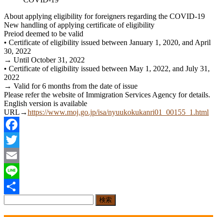
About applying eligibility for foreigners regarding the COVID-19
New handling of applying certificate of eligibility
Preiod deemed to be valid
• Certificate of eligibility issued between January 1, 2020, and April
30, 2022
→ Until October 31, 2022
• Certificate of eligibility issued between May 1, 2022, and July 31,
2022
→ Valid for 6 months from the date of issue
Please refer the website of Immigration Services Agency for details.
English version is available
URL→
https://www.moj.go.jp/isa/nyuukokukanri01_00155_1.html
Facebook
Twitter
Email
Line
検
共
索: