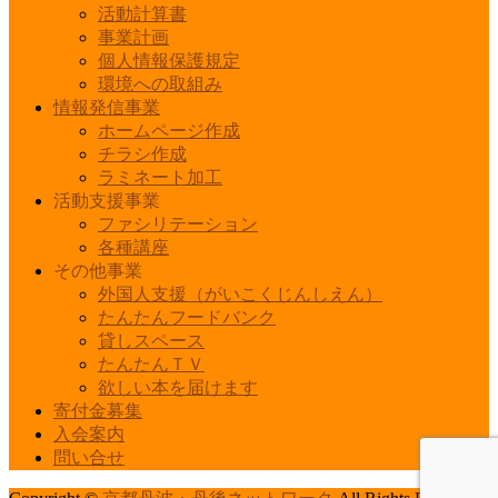
活動計算書
事業計画
個人情報保護規定
環境への取組み
情報発信事業
ホームページ作成
チラシ作成
ラミネート加工
活動支援事業
ファシリテーション
各種講座
その他事業
外国人支援（がいこくじんしえん）
たんたんフードバンク
貸しスペース
たんたんＴＶ
欲しい本を届けます
寄付金募集
入会案内
問い合せ