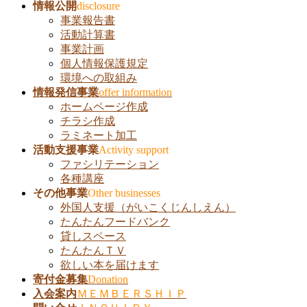
飛
情報公開
disclosure
ば
事業報告書
す
活動計算書
事業計画
個人情報保護規定
環境への取組み
情報発信事業
offer information
ホームページ作成
チラシ作成
ラミネート加工
活動支援事業
Activity support
ファシリテーション
各種講座
その他事業
Other businesses
外国人支援（がいこくじんしえん）
たんたんフードバンク
貸しスペース
たんたんＴＶ
欲しい本を届けます
寄付金募集
Donation
入会案内
ＭＥＭＢＥＲＳＨＩＰ