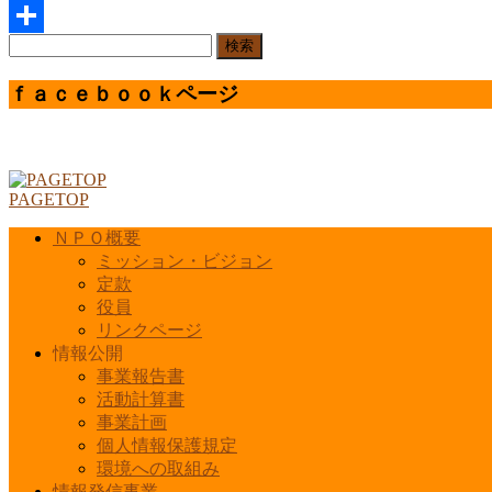
Line
検
共
索:
有
ｆａｃｅｂｏｏｋページ
PAGETOP
ＮＰＯ概要
ミッション・ビジョン
定款
役員
リンクページ
情報公開
事業報告書
活動計算書
事業計画
個人情報保護規定
環境への取組み
情報発信事業