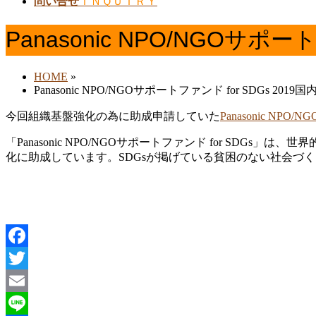
問い合せ
ＩＮＱＵＩＲＹ
Panasonic NPO/NGOサ
HOME
»
Panasonic NPO/NGOサポートファンド for SDGs 
今回組織基盤強化の為に助成申請していた
Panasonic NPO/
「Panasonic NPO/NGOサポートファンド for S
化に助成しています。SDGsが掲げている貧困のない社会づく
Facebook
Twitter
Email