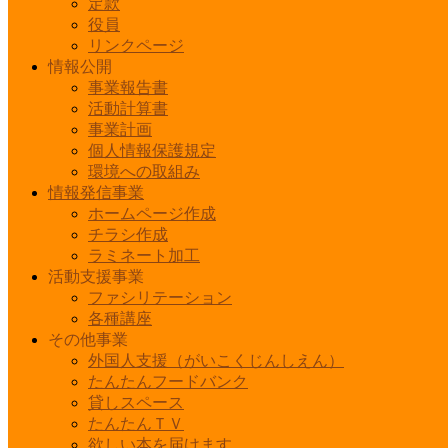
定款
役員
リンクページ
情報公開
事業報告書
活動計算書
事業計画
個人情報保護規定
環境への取組み
情報発信事業
ホームページ作成
チラシ作成
ラミネート加工
活動支援事業
ファシリテーション
各種講座
その他事業
外国人支援（がいこくじんしえん）
たんたんフードバンク
貸しスペース
たんたんＴＶ
欲しい本を届けます