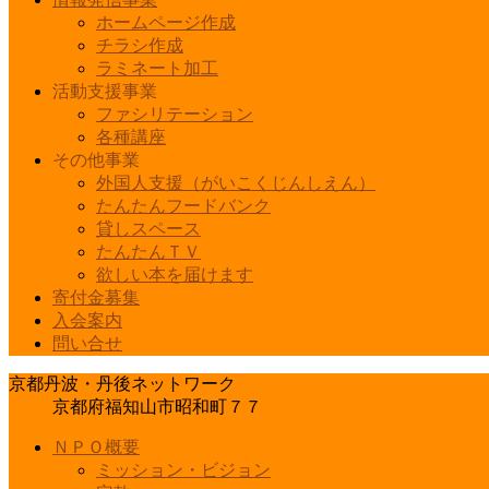
ホームページ作成
チラシ作成
ラミネート加工
活動支援事業
ファシリテーション
各種講座
その他事業
外国人支援（がいこくじんしえん）
たんたんフードバンク
貸しスペース
たんたんＴＶ
欲しい本を届けます
寄付金募集
入会案内
問い合せ
京都丹波・丹後ネットワーク
京都府福知山市昭和町７７
ＮＰＯ概要
ミッション・ビジョン