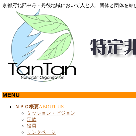
京都府北部中丹・丹後地域において人と人、団体と団体を結
MENU
メ
ＮＰＯ概要
ABOUT US
ニ
ミッション・ビジョン
ュ
定款
ー
役員
を
リンクページ