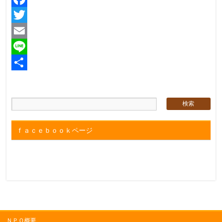
Facebook
Twitter
Email
Line
共
有
ｆａｃｅｂｏｏｋページ
ＮＰＯ概要