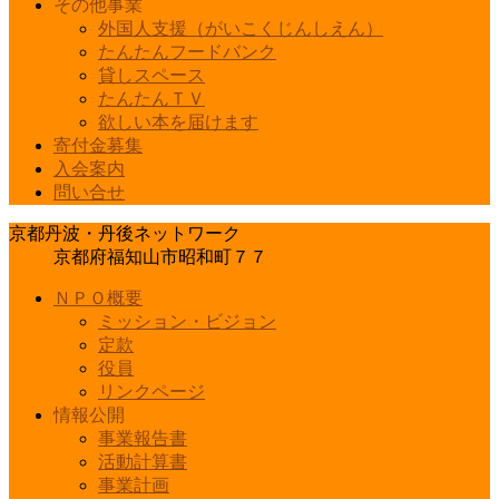
その他事業
外国人支援（がいこくじんしえん）
たんたんフードバンク
貸しスペース
たんたんＴＶ
欲しい本を届けます
寄付金募集
入会案内
問い合せ
京都丹波・丹後ネットワーク
京都府福知山市昭和町７７
ＮＰＯ概要
ミッション・ビジョン
定款
役員
リンクページ
情報公開
事業報告書
活動計算書
事業計画