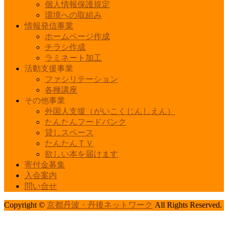
個人情報保護規定
環境への取組み
情報発信事業
ホームページ作成
チラシ作成
ラミネート加工
活動支援事業
ファシリテーション
各種講座
その他事業
外国人支援（がいこくじんしえん）
たんたんフードバンク
貸しスペース
たんたんＴＶ
欲しい本を届けます
寄付金募集
入会案内
問い合せ
Copyright ©
京都丹波・丹後ネットワーク
All Rights Reserved.