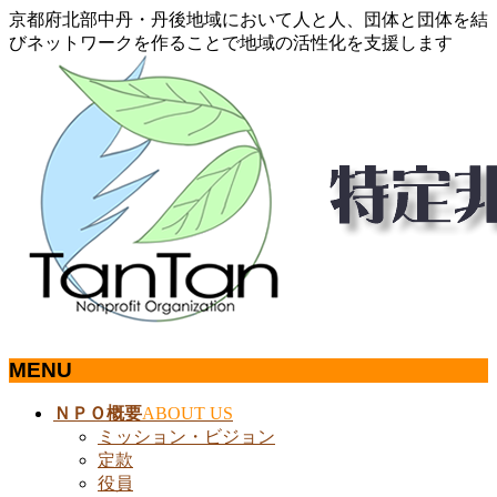
京都府北部中丹・丹後地域において人と人、団体と団体を結
びネットワークを作ることで地域の活性化を支援します
MENU
メ
ＮＰＯ概要
ABOUT US
ニ
ミッション・ビジョン
ュ
定款
ー
役員