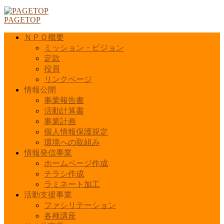
PAGETOP
ＮＰＯ概要
ミッション・ビジョン
定款
役員
リンクページ
情報公開
事業報告書
活動計算書
事業計画
個人情報保護規定
環境への取組み
情報発信事業
ホームページ作成
チラシ作成
ラミネート加工
活動支援事業
ファシリテーション
各種講座