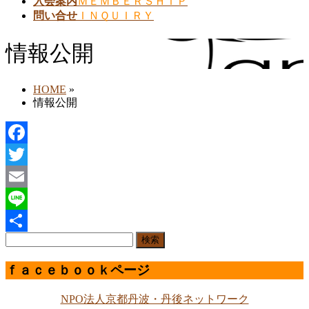
入会案内
ＭＥＭＢＥＲＳＨＩＰ
問い合せ
ＩＮＱＵＩＲＹ
情報公開
HOME
»
情報公開
Facebook
Twitter
Email
Line
検
共
索:
有
ｆａｃｅｂｏｏｋページ
NPO法人京都丹波・丹後ネットワーク