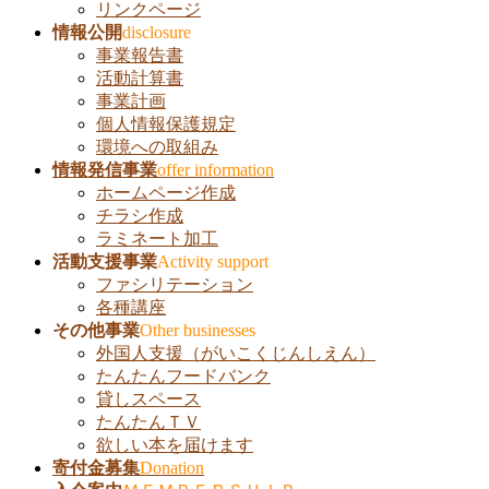
を
リンクページ
飛
情報公開
disclosure
ば
事業報告書
す
活動計算書
事業計画
個人情報保護規定
環境への取組み
情報発信事業
offer information
ホームページ作成
チラシ作成
ラミネート加工
活動支援事業
Activity support
ファシリテーション
各種講座
その他事業
Other businesses
外国人支援（がいこくじんしえん）
たんたんフードバンク
貸しスペース
たんたんＴＶ
欲しい本を届けます
寄付金募集
Donation