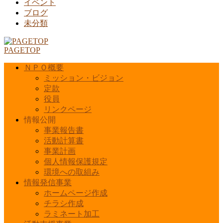
イベント
ブログ
未分類
PAGETOP
ＮＰＯ概要
ミッション・ビジョン
定款
役員
リンクページ
情報公開
事業報告書
活動計算書
事業計画
個人情報保護規定
環境への取組み
情報発信事業
ホームページ作成
チラシ作成
ラミネート加工