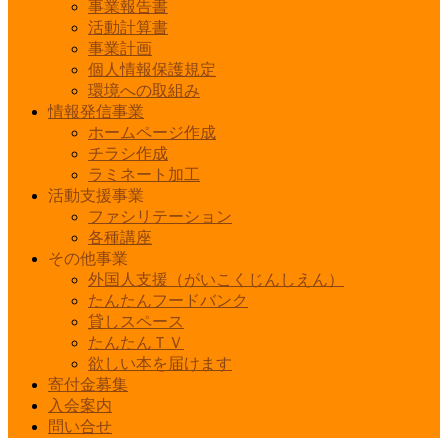
事業報告書
活動計算書
事業計画
個人情報保護規定
環境への取組み
情報発信事業
ホームページ作成
チラシ作成
ラミネート加工
活動支援事業
ファシリテーション
各種講座
その他事業
外国人支援（がいこくじんしえん）
たんたんフードバンク
貸しスペース
たんたんＴＶ
欲しい本を届けます
寄付金募集
入会案内
問い合せ