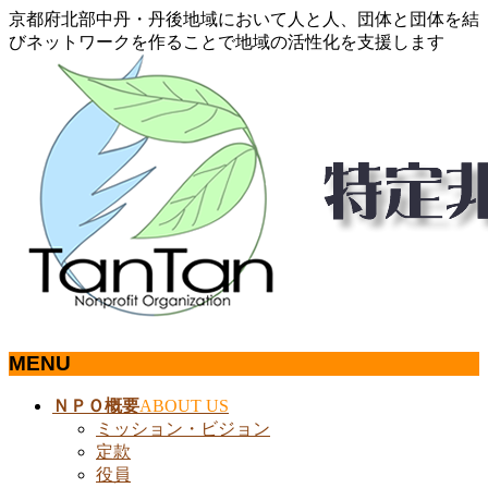
京都府北部中丹・丹後地域において人と人、団体と団体を結
びネットワークを作ることで地域の活性化を支援します
MENU
メ
ＮＰＯ概要
ABOUT US
ニ
ミッション・ビジョン
ュ
定款
ー
役員