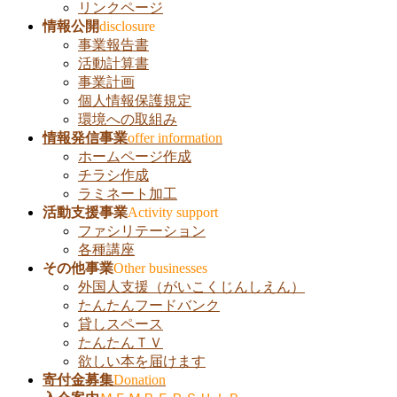
を
リンクページ
飛
情報公開
disclosure
ば
事業報告書
す
活動計算書
事業計画
個人情報保護規定
環境への取組み
情報発信事業
offer information
ホームページ作成
チラシ作成
ラミネート加工
活動支援事業
Activity support
ファシリテーション
各種講座
その他事業
Other businesses
外国人支援（がいこくじんしえん）
たんたんフードバンク
貸しスペース
たんたんＴＶ
欲しい本を届けます
寄付金募集
Donation