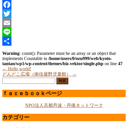
Facebook
Twitter
Email
Line
共
Warning
: count(): Parameter must be an array or an object that
implements Countable in
/home/users/0/ozu999/web/kyoto-
有
tantan/wp1/wp-content/themes/biz-vektor/single.php
on line
47
←
Hello world!
どんどこ広場（南佳屋野児童館）
→
検
索:
ｆａｃｅｂｏｏｋページ
NPO法人京都丹波・丹後ネットワーク
カテゴリー