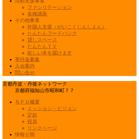
活動支援事業
ファシリテーション
各種講座
その他事業
外国人支援（がいこくじんしえん）
たんたんフードバンク
貸しスペース
たんたんＴＶ
欲しい本を届けます
寄付金募集
入会案内
問い合せ
京都丹波・丹後ネットワーク
京都府福知山市昭和町７７
ＮＰＯ概要
ミッション・ビジョン
定款
役員
リンクページ
情報公開