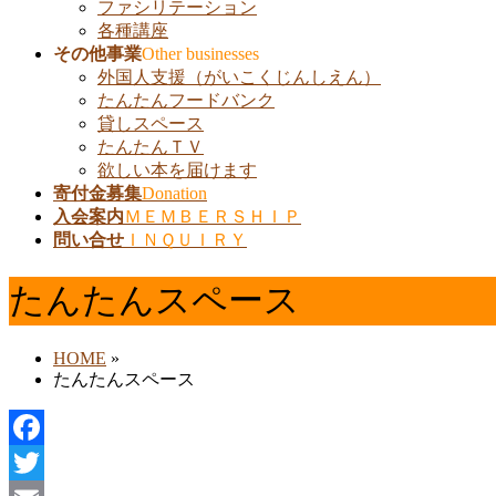
ファシリテーション
各種講座
その他事業
Other businesses
外国人支援（がいこくじんしえん）
たんたんフードバンク
貸しスペース
たんたんＴＶ
欲しい本を届けます
寄付金募集
Donation
入会案内
ＭＥＭＢＥＲＳＨＩＰ
問い合せ
ＩＮＱＵＩＲＹ
たんたんスペース
HOME
»
たんたんスペース
Facebook