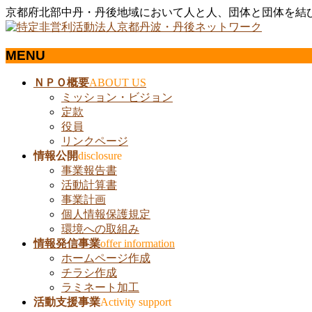
京都府北部中丹・丹後地域において人と人、団体と団体を結
MENU
メ
ＮＰＯ概要
ABOUT US
ニ
ミッション・ビジョン
ュ
定款
ー
役員
を
リンクページ
飛
情報公開
disclosure
ば
事業報告書
す
活動計算書
事業計画
個人情報保護規定
環境への取組み
情報発信事業
offer information
ホームページ作成
チラシ作成
ラミネート加工
活動支援事業
Activity support