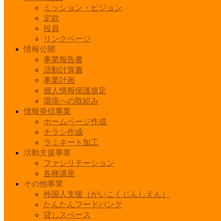
ミッション・ビジョン
定款
役員
リンクページ
情報公開
事業報告書
活動計算書
事業計画
個人情報保護規定
環境への取組み
情報発信事業
ホームページ作成
チラシ作成
ラミネート加工
活動支援事業
ファシリテーション
各種講座
その他事業
外国人支援（がいこくじんしえん）
たんたんフードバンク
貸しスペース