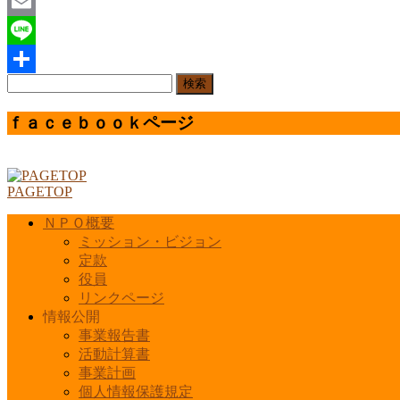
Twitter
Email
Line
検
共
索:
有
ｆａｃｅｂｏｏｋページ
PAGETOP
ＮＰＯ概要
ミッション・ビジョン
定款
役員
リンクページ
情報公開
事業報告書
活動計算書
事業計画
個人情報保護規定