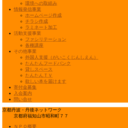
環境への取組み
情報発信事業
ホームページ作成
チラシ作成
ラミネート加工
活動支援事業
ファシリテーション
各種講座
その他事業
外国人支援（がいこくじんしえん）
たんたんフードバンク
貸しスペース
たんたんＴＶ
欲しい本を届けます
寄付金募集
入会案内
問い合せ
京都丹波・丹後ネットワーク
京都府福知山市昭和町７７
ＮＰＯ概要