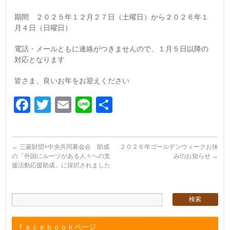
期間 ２０２５年１２月２７日（土曜日）から２０２６年１
月４日（日曜日）
電話・メールともに連絡がつきませんので、１月５日以降の
対応となります
皆さま、良いお年をお迎えください
Facebook
Twitter
Email
Line
共
有
←
三菱財団×中央共同募金会 助成
２０２６年ゴールデンウィークお休
の「外国にルーツがある人々への支
みのお知らせ
→
援活動応援助成」に採択されました
ｆａｃｅｂｏｏｋページ