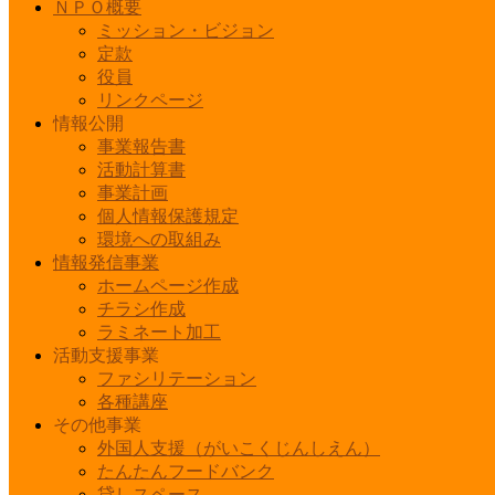
ＮＰＯ概要
ミッション・ビジョン
定款
役員
リンクページ
情報公開
事業報告書
活動計算書
事業計画
個人情報保護規定
環境への取組み
情報発信事業
ホームページ作成
チラシ作成
ラミネート加工
活動支援事業
ファシリテーション
各種講座
その他事業
外国人支援（がいこくじんしえん）
たんたんフードバンク
貸しスペース