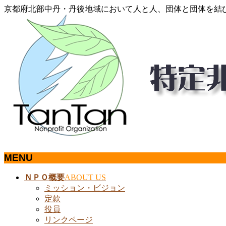
京都府北部中丹・丹後地域において人と人、団体と団体を結
MENU
メ
ＮＰＯ概要
ABOUT US
ニ
ミッション・ビジョン
ュ
定款
ー
役員
を
リンクページ