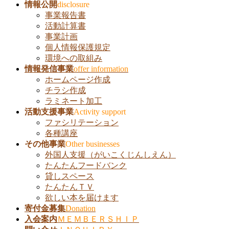
飛
情報公開
disclosure
ば
事業報告書
す
活動計算書
事業計画
個人情報保護規定
環境への取組み
情報発信事業
offer information
ホームページ作成
チラシ作成
ラミネート加工
活動支援事業
Activity support
ファシリテーション
各種講座
その他事業
Other businesses
外国人支援（がいこくじんしえん）
たんたんフードバンク
貸しスペース
たんたんＴＶ
欲しい本を届けます
寄付金募集
Donation
入会案内
ＭＥＭＢＥＲＳＨＩＰ