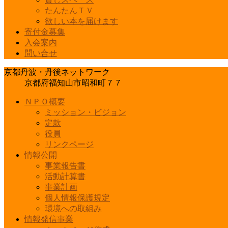
たんたんＴＶ
欲しい本を届けます
寄付金募集
入会案内
問い合せ
京都丹波・丹後ネットワーク
京都府福知山市昭和町７７
ＮＰＯ概要
ミッション・ビジョン
定款
役員
リンクページ
情報公開
事業報告書
活動計算書
事業計画
個人情報保護規定
環境への取組み
情報発信事業