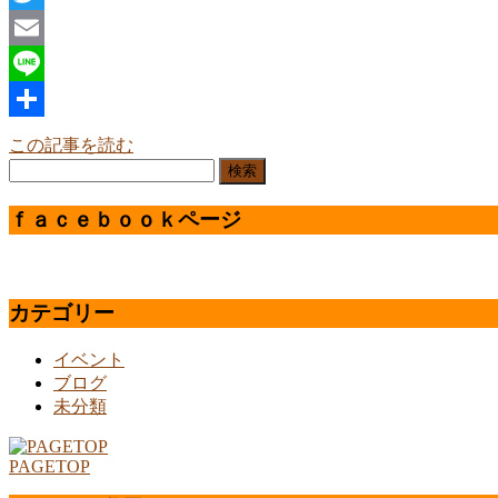
Twitter
Email
Line
共
この記事を読む
検
有
索:
ｆａｃｅｂｏｏｋページ
カテゴリー
イベント
ブログ
未分類
PAGETOP