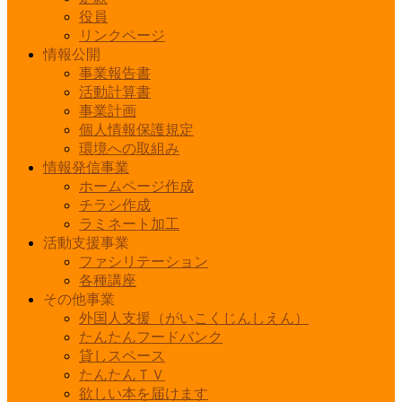
役員
リンクページ
情報公開
事業報告書
活動計算書
事業計画
個人情報保護規定
環境への取組み
情報発信事業
ホームページ作成
チラシ作成
ラミネート加工
活動支援事業
ファシリテーション
各種講座
その他事業
外国人支援（がいこくじんしえん）
たんたんフードバンク
貸しスペース
たんたんＴＶ
欲しい本を届けます