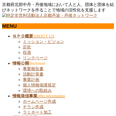
京都府北部中丹・丹後地域において人と人、団体と団体を結
びネットワークを作ることで地域の活性化を支援します
MENU
メ
ＮＰＯ概要
ABOUT US
ニ
ミッション・ビジョン
ュ
定款
ー
役員
を
リンクページ
飛
情報公開
disclosure
ば
事業報告書
す
活動計算書
事業計画
個人情報保護規定
環境への取組み
情報発信事業
offer information
ホームページ作成
チラシ作成
ラミネート加工