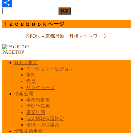
Line
検
共
索:
有
ｆａｃｅｂｏｏｋページ
NPO法人京都丹波・丹後ネットワーク
PAGETOP
ＮＰＯ概要
ミッション・ビジョン
定款
役員
リンクページ
情報公開
事業報告書
活動計算書
事業計画
個人情報保護規定
環境への取組み
情報発信事業