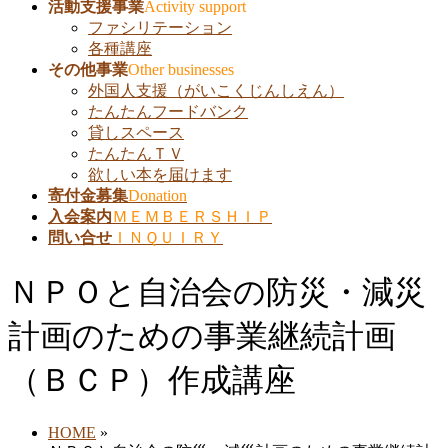
活動支援事業
Activity support
ファシリテーション
各種講座
その他事業
Other businesses
外国人支援（がいこくじんしえん）
たんたんフードバンク
貸しスペース
たんたんＴＶ
欲しい本を届けます
寄付金募集
Donation
入会案内
ＭＥＭＢＥＲＳＨＩＰ
問い合せ
ＩＮＱＵＩＲＹ
ＮＰＯと自治会の防災・減災
計画のための事業継続計画
（ＢＣＰ）作成講座
HOME
»