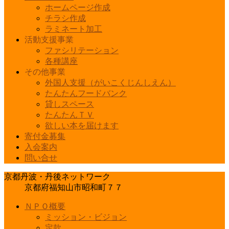
ホームページ作成
チラシ作成
ラミネート加工
活動支援事業
ファシリテーション
各種講座
その他事業
外国人支援（がいこくじんしえん）
たんたんフードバンク
貸しスペース
たんたんＴＶ
欲しい本を届けます
寄付金募集
入会案内
問い合せ
京都丹波・丹後ネットワーク
京都府福知山市昭和町７７
ＮＰＯ概要
ミッション・ビジョン
定款